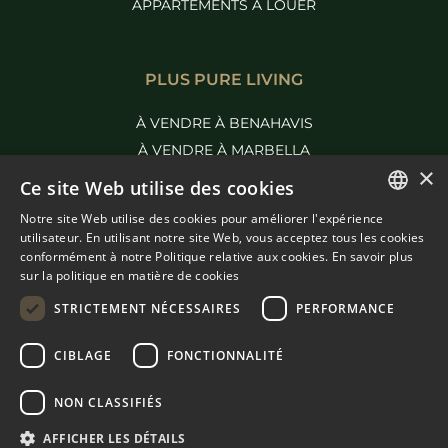
APPARTEMENTS À LOUER
PLUS PURE LIVING
À VENDRE À BENAHAVIS
À VENDRE À MARBELLA
×
Ce site Web utilise des cookies
Notre site Web utilise des cookies pour améliorer l'expérience
ENGLISH
utilisateur. En utilisant notre site Web, vous acceptez tous les cookies
conformément à notre Politique relative aux cookies.
En savoir plus
SPANISH
sur la politique en matière de cookies
FRENCH
STRICTEMENT NÉCESSAIRES
PERFORMANCE
DUTCH
CIBLAGE
FONCTIONNALITÉ
© COPYRIGHT 2008
PURE LIVING PROPERTIES
CONSEILS JURIDIQUES
NON CLASSIFIÉS
POLITIQUE DE CONFIDENTIALITÉ
AFFICHER LES DÉTAILS