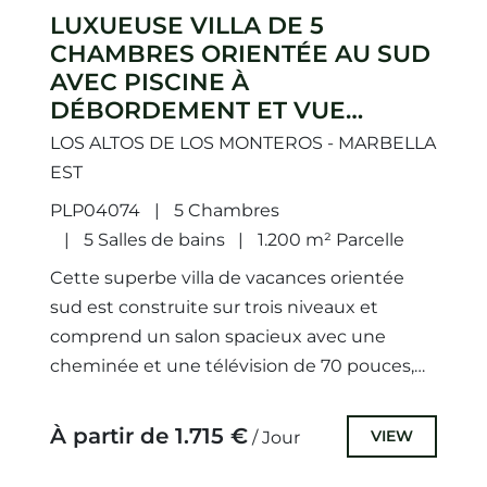
LUXUEUSE VILLA DE 5
CHAMBRES ORIENTÉE AU SUD
AVEC PISCINE À
DÉBORDEMENT ET VUE
IMPRENABLE À ALTOS DE LOS
LOS ALTOS DE LOS MONTEROS - MARBELLA
MONTEROS
EST
PLP04074
5 Chambres
5 Salles de bains
1.200 m² Parcelle
Cette superbe villa de vacances orientée
sud est construite sur trois niveaux et
comprend un salon spacieux avec une
cheminée et une télévision de 70 pouces,
une salle à manger,...
À partir de 1.715 €
VIEW
/ Jour