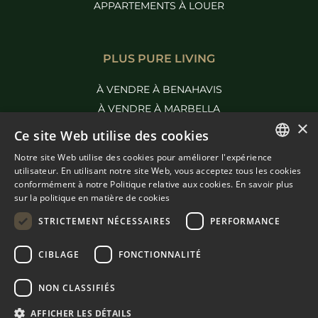
APPARTEMENTS À LOUER
PLUS PURE LIVING
À VENDRE À BENAHAVIS
À VENDRE À MARBELLA
×
Ce site Web utilise des cookies
Notre site Web utilise des cookies pour améliorer l'expérience
ENGLISH
utilisateur. En utilisant notre site Web, vous acceptez tous les cookies
conformément à notre Politique relative aux cookies.
En savoir plus
SPANISH
sur la politique en matière de cookies
FRENCH
STRICTEMENT NÉCESSAIRES
PERFORMANCE
DUTCH
CIBLAGE
FONCTIONNALITÉ
© COPYRIGHT 2008
PURE LIVING PROPERTIES
CONSEILS JURIDIQUES
NON CLASSIFIÉS
POLITIQUE DE CONFIDENTIALITÉ
AFFICHER LES DÉTAILS