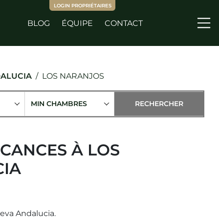
LOGIN PROPRIÉTAIRES
BLOG
ÉQUIPE
CONTACT
Me
ALUCIA
LOS NARANJOS
MIN CHAMBRES
ACANCES À LOS
IA
eva Andalucia.