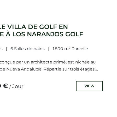
E VILLA DE GOLF EN
E À LOS NARANJOS GOLF
s
6 Salles de bains
1.500 m² Parcelle
, conçue par un architecte primé, est nichée au
 de Nueva Andalucía. Répartie sur trois étages,
uest respire l'élégance...
0 €
/ Jour
VIEW