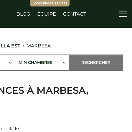
LOGIN PROPRIÉTAIRES
BLOG
ÉQUIPE
CONTACT
Me
LLA EST
MARBESA
MIN CHAMBRES
NCES À MARBESA,
bella Est.