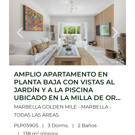
Previous
Next
AMPLIO APARTAMENTO EN
PLANTA BAJA CON VISTAS AL
JARDÍN Y A LA PISCINA
UBICADO EN LA MILLA DE ORO
DE MARBELLA
MARBELLA GOLDEN MILE - MARBELLA -
TODAS LAS ÁREAS
PLP05905
3 Dorms.
2 Baños
138 m² Interior