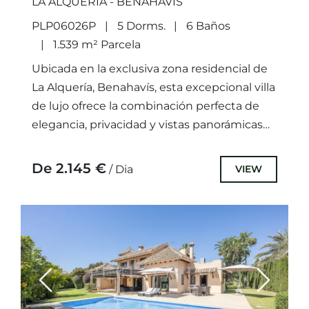
LA ALQUERIA - BENAHAVIS
PLP06026P
5 Dorms.
6 Baños
1.539 m² Parcela
Ubicada en la exclusiva zona residencial de
La Alquería, Benahavís, esta excepcional villa
de lujo ofrece la combinación perfecta de
elegancia, privacidad y vistas panorámicas
impresionantes. Con vistas al mar...
De 2.145 €
VIEW
/ Dia
Previous
Next