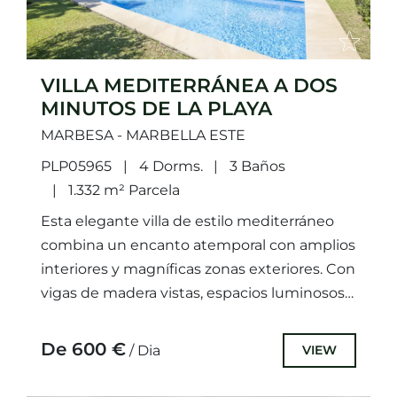
VILLA MEDITERRÁNEA A DOS
MINUTOS DE LA PLAYA
MARBESA - MARBELLA ESTE
PLP05965
4 Dorms.
3 Baños
1.332 m² Parcela
Esta elegante villa de estilo mediterráneo
combina un encanto atemporal con amplios
interiores y magníficas zonas exteriores. Con
vigas de madera vistas, espacios luminosos y
generosas terrazas, la propiedad ofrece...
De 600 €
VIEW
/ Dia