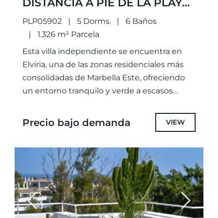
DISTANCIA A PIE DE LA PLAYA
EN LA ZONA PRIVILEGIADA DE
PLP05902
5 Dorms.
6 Baños
ELVIRIA, MARBELLA ESTE.
1.326 m² Parcela
Esta villa independiente se encuentra en
Elviria, una de las zonas residenciales más
consolidadas de Marbella Este, ofreciendo
un entorno tranquilo y verde a escasos
pasos de la playa. Una...
Precio bajo demanda
VIEW
Previous
Next