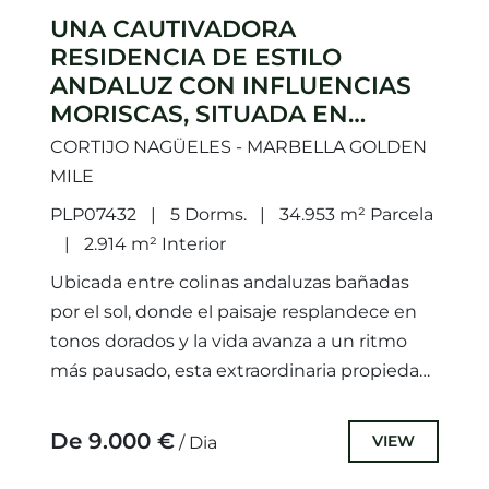
UNA CAUTIVADORA
RESIDENCIA DE ESTILO
ANDALUZ CON INFLUENCIAS
MORISCAS, SITUADA EN
NAGÜELES, EN LA
CORTIJO NAGÜELES - MARBELLA GOLDEN
PRESTIGIOSA MILLA DE ORO
MILE
DE MARBELLA.
PLP07432
5 Dorms.
34.953 m² Parcela
2.914 m² Interior
Ubicada entre colinas andaluzas bañadas
por el sol, donde el paisaje resplandece en
tonos dorados y la vida avanza a un ritmo
más pausado, esta extraordinaria propiedad
se revela como...
De 9.000 €
VIEW
/ Dia