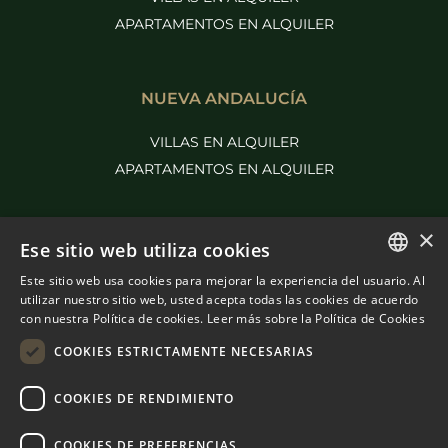
APARTAMENTOS EN ALQUILER
NUEVA ANDALUCÍA
VILLAS EN ALQUILER
APARTAMENTOS EN ALQUILER
×
MÁS PURE LIVING
Ese sitio web utiliza cookies
Este sitio web usa cookies para mejorar la experiencia del usuario. Al
EN VENTA EN BENAHAVÍS
ENGLISH
utilizar nuestro sitio web, usted acepta todas las cookies de acuerdo
EN VENTA EN MARBELLA
con nuestra Política de cookies.
Leer más sobre la Política de Cookies
SPANISH
COOKIES ESTRICTAMENTE NECESARIAS
FRENCH
DUTCH
COOKIES DE RENDIMIENTO
COOKIES DE PREFERENCIAS