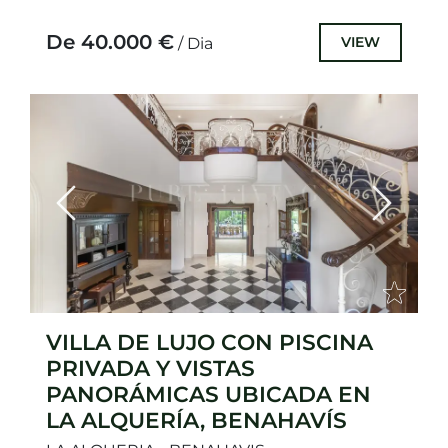
Monteros, a pocos pasos de la playa.
Considerada...
De 40.000 €
VIEW
/ Dia
Previous
Next
VILLA DE LUJO CON PISCINA
PRIVADA Y VISTAS
PANORÁMICAS UBICADA EN
LA ALQUERÍA, BENAHAVÍS