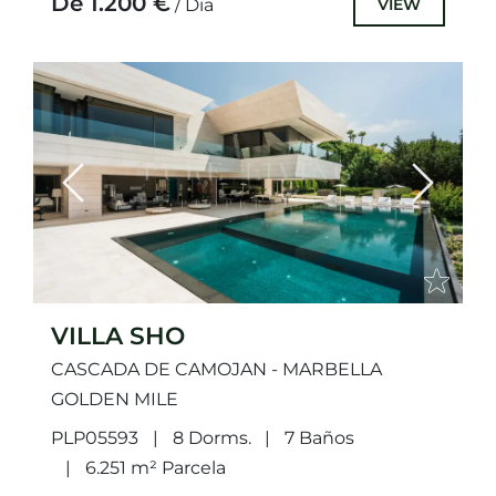
De 1.200 €
VIEW
/ Dia
Previous
Next
VILLA SHO
CASCADA DE CAMOJAN - MARBELLA
GOLDEN MILE
PLP05593
8 Dorms.
7 Baños
6.251 m² Parcela