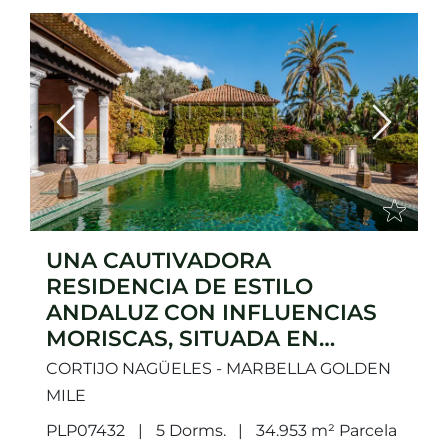
Previous
Next
UNA CAUTIVADORA
RESIDENCIA DE ESTILO
ANDALUZ CON INFLUENCIAS
MORISCAS, SITUADA EN
NAGÜELES, EN LA
CORTIJO NAGÜELES - MARBELLA GOLDEN
PRESTIGIOSA MILLA DE ORO
MILE
DE MARBELLA.
PLP07432
5 Dorms.
34.953 m² Parcela