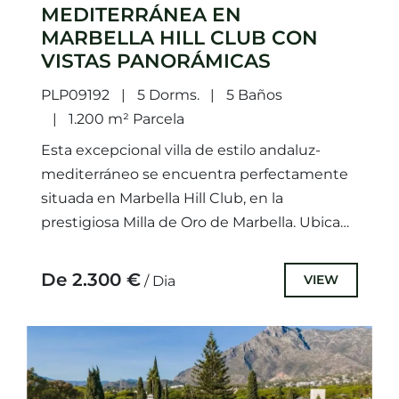
MEDITERRÁNEA EN
MARBELLA HILL CLUB CON
VISTAS PANORÁMICAS
PLP09192
5 Dorms.
5 Baños
1.200 m² Parcela
Esta excepcional villa de estilo andaluz-
mediterráneo se encuentra perfectamente
situada en Marbella Hill Club, en la
prestigiosa Milla de Oro de Marbella. Ubicada
sobre una parcela de 1.200 m², la...
De 2.300 €
VIEW
/ Dia