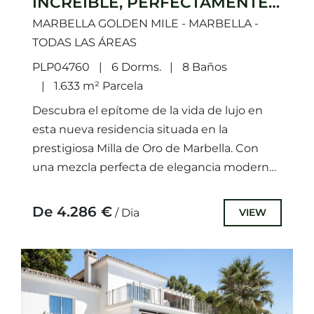
INCREÍBLE, PERFECTAMENTE
UBICADA EN LA MILLA DE
MARBELLA GOLDEN MILE - MARBELLA -
ORO.
TODAS LAS ÁREAS
PLP04760
6 Dorms.
8 Baños
1.633 m² Parcela
Descubra el epítome de la vida de lujo en
esta nueva residencia situada en la
prestigiosa Milla de Oro de Marbella. Con
una mezcla perfecta de elegancia moderna
y sofisticación,...
De 4.286 €
VIEW
/ Dia