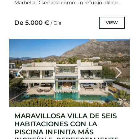
Marbella.Diseñada como un refugio idílico
para familias exigentes, esta villa cuenta con
un sistema...
De 5.000 €
VIEW
/ Dia
Previous
Next
MARAVILLOSA VILLA DE SEIS
HABITACIONES CON LA
PISCINA INFINITA MÁS