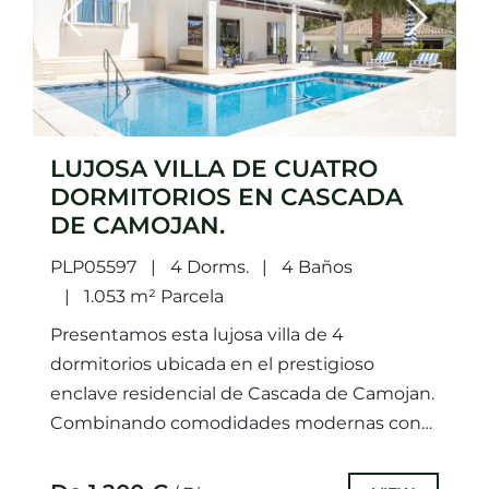
Previous
Next
LUJOSA VILLA DE CUATRO
DORMITORIOS EN CASCADA
DE CAMOJAN.
PLP05597
4 Dorms.
4 Baños
1.053 m² Parcela
Presentamos esta lujosa villa de 4
dormitorios ubicada en el prestigioso
enclave residencial de Cascada de Camojan.
Combinando comodidades modernas con
el encanto atemporal de la arquitectura
andaluza, esta extraordinaria...