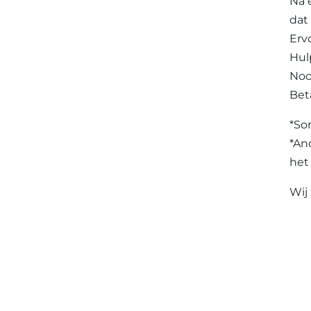
Na 
dat 
Erv
Hul
Noo
Bet
*So
*An
het
Wij