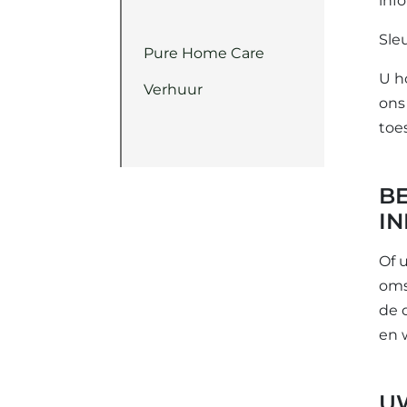
inf
Sleu
Pure Home Care
U h
Verhuur
ons
toe
B
I
Of 
oms
de 
en 
U