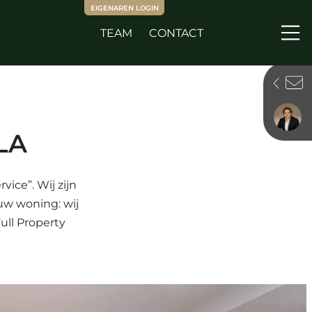
EIGENAREN LOGIN
TEAM
CONTACT
Me
-
LA
ice”. Wij zijn
 uw woning: wij
ull Property