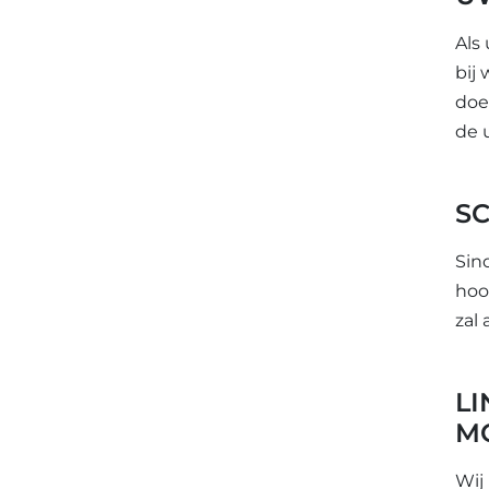
Als
bij
doe
de 
S
Sin
hoo
zal
L
M
Wij