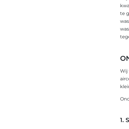
kwa
te 
was
was
teg
O
Wij
airc
klei
Ond
1.