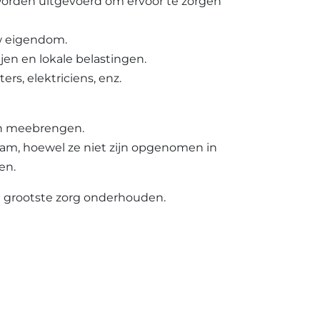
orden uitgevoerd om ervoor te zorgen
w eigendom.
en en lokale belastingen.
s, elektriciens, enz.
ch meebrengen.
am, hoewel ze niet zijn opgenomen in
en.
e grootste zorg onderhouden.