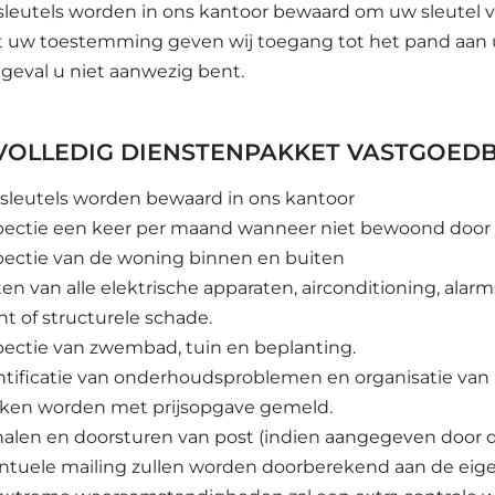
sleutels worden in ons kantoor bewaard om uw sleutel ve
 uw toestemming geven wij toegang tot het pand aan uw
 geval u niet aanwezig bent.
 VOLLEDIG DIENSTENPAKKET VASTGOED
sleutels worden bewaard in ons kantoor
pectie een keer per maand wanneer niet bewoond door 
pectie van de woning binnen en buiten
ten van alle elektrische apparaten, airconditioning, alar
ht of structurele schade.
pectie van zwembad, tuin en beplanting.
ntificatie van onderhoudsproblemen en organisatie van kl
ken worden met prijsopgave gemeld.
alen en doorsturen van post (indien aangegeven door d
ntuele mailing zullen worden doorberekend aan de eige