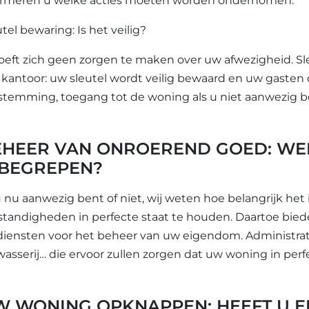
ormeren u welke acties moeten worden ondernomen.
tel bewaring: Is het veilig?
oeft zich geen zorgen te maken over uw afwezigheid. Sl
 kantoor: uw sleutel wordt veilig bewaard en uw gasten o
stemming, toegang tot de woning als u niet aanwezig b
EHEER VAN ONROEREND GOED: WEL
NBEGREPEN?
u nu aanwezig bent of niet, wij weten hoe belangrijk he
tandigheden in perfecte staat te houden. Daartoe biede
diensten voor het beheer van uw eigendom. Administra
wasserij… die ervoor zullen zorgen dat uw woning in perfe
W WONING OPKNAPPEN: HEEFT U E