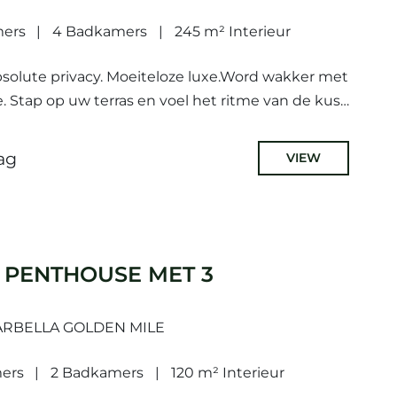
mers
4 Badkamers
245 m² Interieur
Absolute privacy. Moeiteloze luxe.Word wakker met
. Stap op uw terras en voel het ritme van de kust
gonnen....
ag
VIEW
 PENTHOUSE MET 3
ARBELLA GOLDEN MILE
ers
2 Badkamers
120 m² Interieur