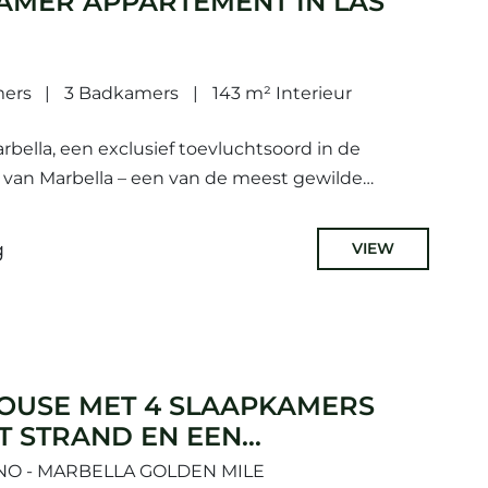
AMER APPARTEMENT IN LAS
mers
3 Badkamers
143 m² Interieur
bella, een exclusief toevluchtsoord in de
 van Marbella – een van de meest gewilde
l Sol.Deze elegante residentie combineert een...
g
VIEW
OUSE MET 4 SLAAPKAMERS
T STRAND EN EEN
D.
O - MARBELLA GOLDEN MILE