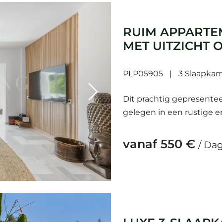
RUIM APPARTE
MET UITZICHT 
GELEGEN IN M
PLP05905
3 Slaapka
Next
Dit prachtig gepresente
gelegen in een rustige e
biedt een perfecte setting
vanaf 550 €
/ Da