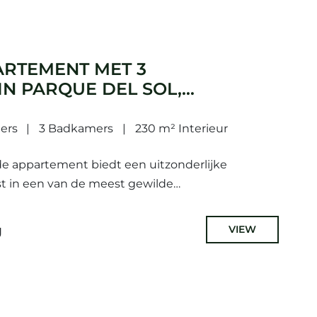
ARTEMENT MET 3
N PARQUE DEL SOL,
BAJA MAN
ers
3 Badkamers
230 m² Interieur
de appartement biedt een uitzonderlijke
t in een van de meest gewilde
 Guadalmina Baja.De woning beschikt over 3
adkamers,...
g
VIEW