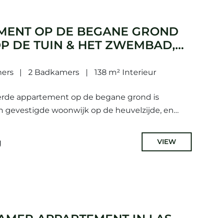
MENT OP DE BEGANE GROND
OP DE TUIN & HET ZWEMBAD,
ARBELLA GOLDEN MILE
mers
2 Badkamers
138 m² Interieur
erde appartement op de begane grond is
n gevestigde woonwijk op de heuvelzijde, en
 voor gezinsleven terwijl het dicht bij...
g
VIEW