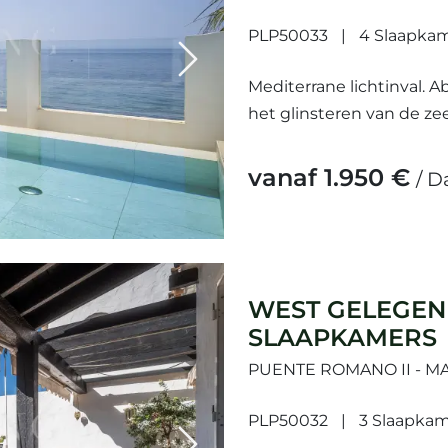
PLP50033
4 Slaapka
Next
Mediterrane lichtinval. 
het glinsteren van de zee
nog voordat de dag is be
vanaf 1.950 €
/ D
WEST GELEGEN
SLAAPKAMERS
PUENTE ROMANO II - M
PLP50032
3 Slaapkam