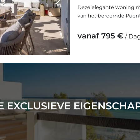
Next
Deze elegante woning met
van het beroemde Puente
comfort en ontspanning. 
vanaf 795 €
/ Da
 EXCLUSIEVE EIGENSCHA