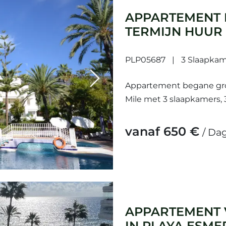
APPARTEMENT 
TERMIJN HUUR
MARBELLA GOL
PLP05687
3 Slaapkam
Next
Appartement begane gron
Mile met 3 slaapkamers, 
zwembad (gemeenschappe
Afmetingen: 127m² opperv
vanaf 650 €
/ Da
APPARTEMENT 
IN PLAYA ESM