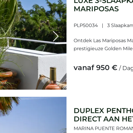
LUXE 3-SLAAPK
MARIPOSAS
PLP50034
3 Slaapka
Next
Ontdek Las Mariposas Mar
prestigieuze Golden Mile
adressen aan de Costa de
vanaf 950 €
/ Da
DUPLEX PENTH
DIRECT AAN HE
PRIVÉZWEMBA
MARINA PUENTE ROMAN