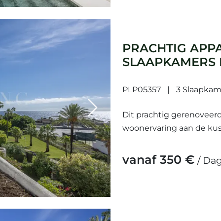
PRACHTIG APP
SLAAPKAMERS I
GUADALMINA 
PLP05357
3 Slaapkam
Next
Dit prachtig gerenoveer
woonervaring aan de kus
kustgemeenschappen van
ruime slaapkamers en 3 b
vanaf 350 €
/ Da