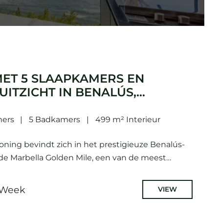
MET 5 SLAAPKAMERS EN
ITZICHT IN BENALÚS,
DEN MILE
mers
5 Badkamers
499 m² Interieur
oning bevindt zich in het prestigieuze Benalús-
e Marbella Golden Mile, een van de meest
Costa del Sol. Met een royale bebouwde...
 Week
VIEW