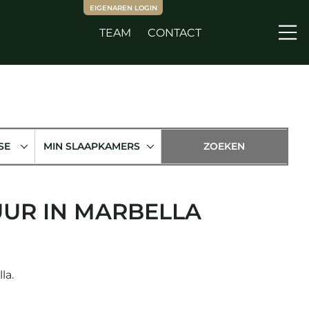
EIGENAREN LOGIN
TEAM
CONTACT
Me
SE
MIN SLAAPKAMERS
UR IN MARBELLA
la.