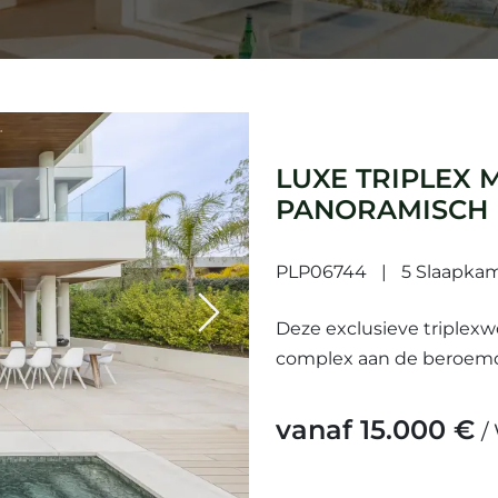
LUXE TRIPLEX 
PANORAMISCH U
MARBELLA GOL
PLP06744
5 Slaapka
Next
Deze exclusieve triplexw
complex aan de beroemd
gewilde locaties aan de 
vanaf 15.000 €
/