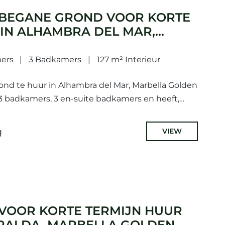
BEGANE GROND VOOR KORTE
 IN ALHAMBRA DEL MAR,
DEN MILE
ers
3 Badkamers
127 m² Interieur
d te huur in Alhambra del Mar, Marbella Golden
3 badkamers, 3 en-suite badkamers en heeft,
lijk) en tuin (gemeenschappelijk).
lakte...
g
VIEW
VOOR KORTE TERMIJN HUUR
ERALDA, MARBELLA GOLDEN