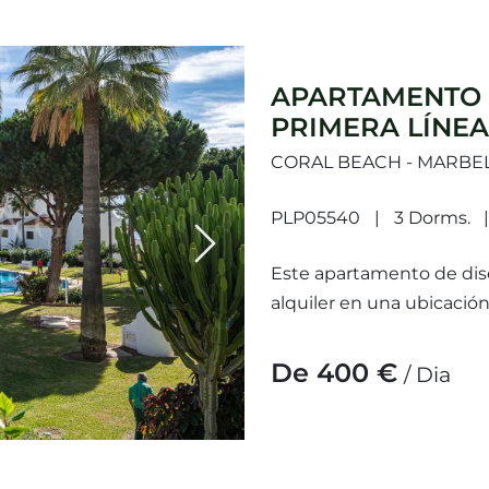
APARTAMENTO 
PRIMERA LÍNEA
ORO DE MARBE
CORAL BEACH - MARBE
PLP05540
3 Dorms.
Next
Este apartamento de dise
alquiler en una ubicación 
prestigiosa Milla de Oro d
De 400 €
/ Dia