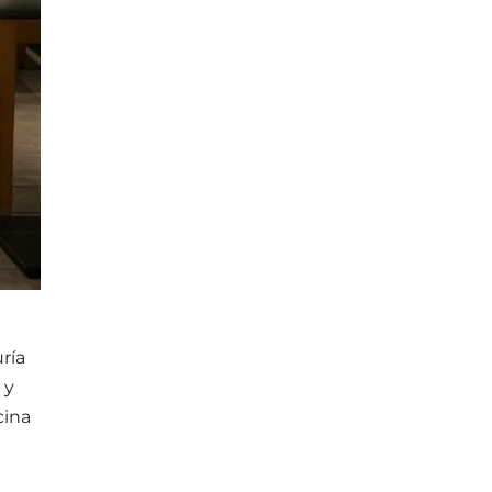
uría
 y
cina