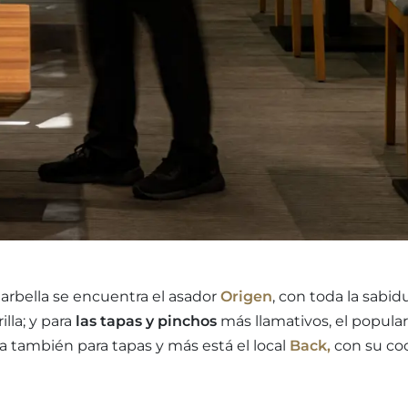
rbella se encuentra el asador
Origen
, con toda la sabid
lla; y para
las tapas y pinchos
más llamativos, el popular
a también para tapas y más está el local
Back,
con su co