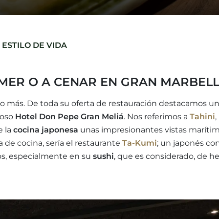
ESTILO DE VIDA
MER O A CENAR EN GRAN MARBELL
ho más. De toda su oferta de restauración destacamos u
ioso
Hotel Don Pepe Gran Meliá
. Nos referimos a
Tahini
,
e la
cocina japonesa
unas impresionantes vistas marítim
a de cocina, sería el restaurante
Ta-Kumi
; un japonés co
tos, especialmente en su
sushi
, que es considerado, de h