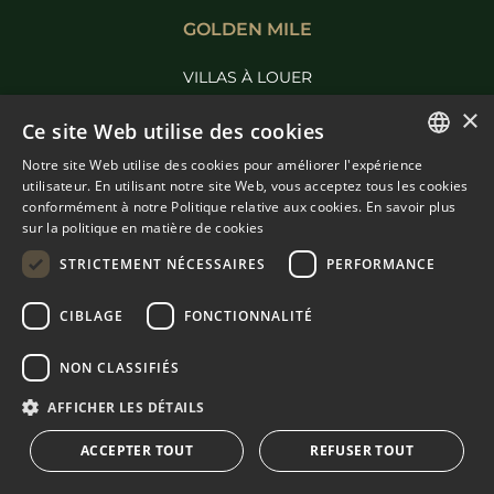
GOLDEN MILE
VILLAS À LOUER
APPARTEMENTS À LOUER
×
Ce site Web utilise des cookies
Notre site Web utilise des cookies pour améliorer l'expérience
ENGLISH
utilisateur. En utilisant notre site Web, vous acceptez tous les cookies
NUEVA ANDALUCÍA
conformément à notre Politique relative aux cookies.
En savoir plus
SPANISH
sur la politique en matière de cookies
VILLAS À LOUER
FRENCH
STRICTEMENT NÉCESSAIRES
PERFORMANCE
APPARTEMENTS À LOUER
DUTCH
CIBLAGE
FONCTIONNALITÉ
PLUS PURE LIVING
NON CLASSIFIÉS
À VENDRE À BENAHAVIS
AFFICHER LES DÉTAILS
À VENDRE À MARBELLA
ACCEPTER TOUT
REFUSER TOUT