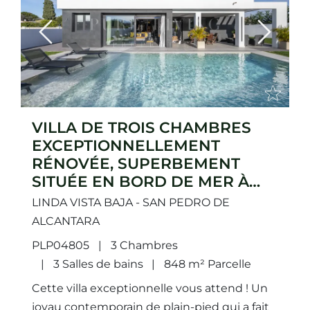
Previous
Next
VILLA DE TROIS CHAMBRES
EXCEPTIONNELLEMENT
RÉNOVÉE, SUPERBEMENT
SITUÉE EN BORD DE MER À
SAN PEDRO DE ALCÁNTARA.
LINDA VISTA BAJA - SAN PEDRO DE
ALCANTARA
PLP04805
3 Chambres
3 Salles de bains
848 m² Parcelle
Cette villa exceptionnelle vous attend ! Un
joyau contemporain de plain-pied qui a fait