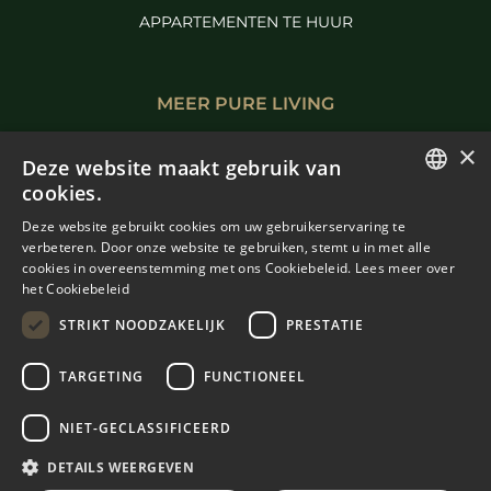
APPARTEMENTEN TE HUUR
MEER PURE LIVING
×
BENAHAVIS TE KOOP
Deze website maakt gebruik van
MARBELLA TE KOOP
cookies.
ENGLISH
Deze website gebruikt cookies om uw gebruikerservaring te
verbeteren. Door onze website te gebruiken, stemt u in met alle
SPANISH
cookies in overeenstemming met ons Cookiebeleid.
Lees meer over
het Cookiebeleid
FRENCH
STRIKT NOODZAKELIJK
PRESTATIE
DUTCH
TARGETING
FUNCTIONEEL
© COPYRIGHT 2008
PURE LIVING PROPERTIES
NIET-GECLASSIFICEERD
JURIDISCH ADVIES
PRIVACYBELEID
DETAILS WEERGEVEN
COOKIEBELEID
BUILT BY INMOBA