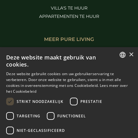
VILLA'S TE HUUR
APPARTEMENTEN TE HUUR
MEER PURE LIVING
×
BENAHAVIS TE KOOP
Deze website maakt gebruik van
MARBELLA TE KOOP
cookies.
ENGLISH
Deze website gebruikt cookies om uw gebruikerservaring te
verbeteren. Door onze website te gebruiken, stemt u in met alle
SPANISH
cookies in overeenstemming met ons Cookiebeleid.
Lees meer over
het Cookiebeleid
FRENCH
STRIKT NOODZAKELIJK
PRESTATIE
DUTCH
TARGETING
FUNCTIONEEL
© COPYRIGHT 2008
PURE LIVING PROPERTIES
NIET-GECLASSIFICEERD