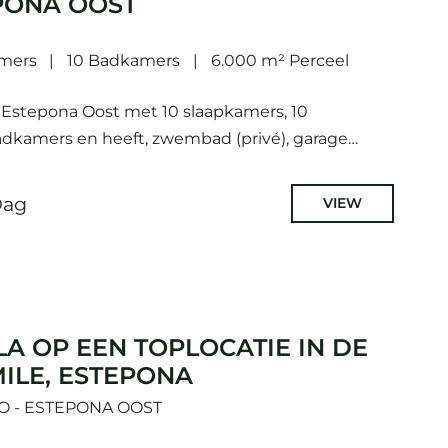
PONA OOST
amers
10 Badkamers
6.000 m² Perceel
so, Estepona Oost met 10 slaapkamers, 10
adkamers en heeft, zwembad (privé), garage
 Afmetingen: 2000m² oppervlakte en 6000m²...
Dag
VIEW
LA OP EEN TOPLOCATIE IN DE
ILE, ESTEPONA
SO - ESTEPONA OOST