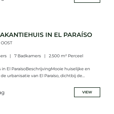
AKANTIEHUIS IN EL PARAÍSO
A OOST
ers
7 Badkamers
2.500 m² Perceel
 in El ParaísoBeschrijvingMooie huiselijke en
de urbanisatie van El Paraíso, dichtbij de
ingen.De villa, oorspronkelijk gebouwd in de
ag
VIEW