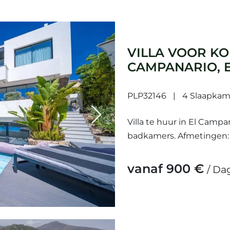
VILLA VOOR KO
CAMPANARIO, 
PLP32146
4 Slaapkam
Next
Villa te huur in El Camp
badkamers. Afmetingen:
de volgende faciliteiten:
conciërgeservice, garagei
vanaf 900 €
/ Da