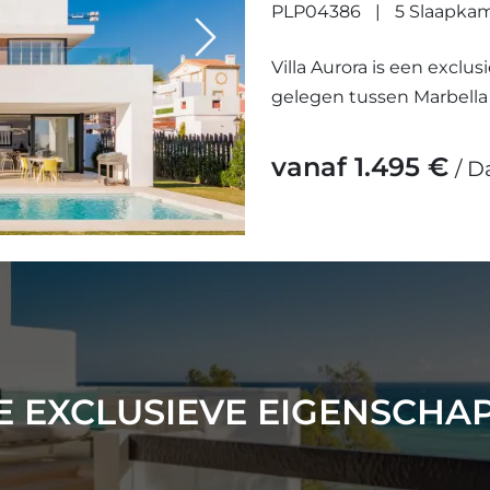
PLP04386
5 Slaapka
Next
Villa Aurora is een exclus
gelegen tussen Marbella 
voorzieningen, winkels, r
vanaf 1.495 €
/ D
 EXCLUSIEVE EIGENSCHA