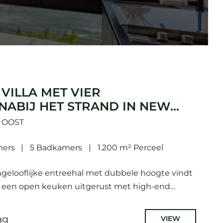
VILLA MET VIER
NABIJ HET STRAND IN NEW
 ESTEPONA
A OOST
mers
5 Badkamers
1.200 m² Perceel
ngelooflijke entreehal met dubbele hoogte vindt
, een open keuken uitgerust met high-end
k perfect voor En-Famille dineren, allemaal
ag
VIEW