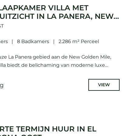
LAAPKAMER VILLA MET
ITZICHT IN LA PANERA, NEW
ST
ers
8 Badkamers
2.286 m² Perceel
uze La Panera gebied aan de New Golden Mile,
la biedt de belichaming van moderne luxe
schikt over 8 ruime slaapkamers,...
ag
VIEW
RTE TERMIJN HUUR IN EL