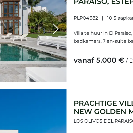
PARAISO, ESTE
PLP04682
10 Slaapk
Next
Villa te huur in El Parai
badkamers, 7 en-suite b
(privé) en tuin (privé).
vanaf 5.000 €
/ 
PRACHTIGE VIL
NEW GOLDEN M
LOS OLIVOS DEL PARAI