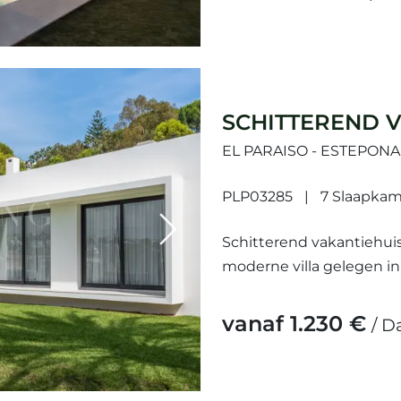
SCHITTEREND V
EL PARAISO - ESTEPON
PLP03285
7 Slaapkam
Next
Schitterend vakantiehuis
moderne villa gelegen in 
golfbaan en alle voorzien
jaren '70, is...
vanaf 1.230 €
/ D