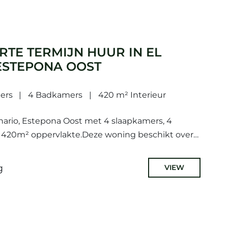
RTE TERMIJN HUUR IN EL
ESTEPONA OOST
ers
4 Badkamers
420 m² Interieur
anario, Estepona Oost met 4 slaapkamers, 4
 420m² oppervlakte.Deze woning beschikt over
 privé terras, balkon, compleet gemeubileerd,
ncludedinprice, uitzicht...
g
VIEW