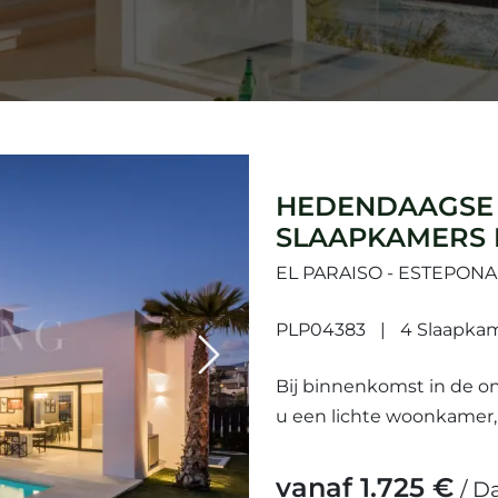
HEDENDAAGSE 
SLAAPKAMERS 
GOLDEN MILE,
EL PARAISO - ESTEPON
PLP04383
4 Slaapka
Next
Bij binnenkomst in de o
u een lichte woonkamer
apparatuur en een eethoe
met...
vanaf 1.725 €
/ D