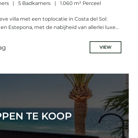
mers
5 Badkamers
1.060 m² Perceel
ieve villa met een toplocatie in Costa del Sol:
en Estepona, met de nabijheid van allerlei luxe
estaurants en golfbanen. De...
ag
VIEW
PPEN TE KOOP