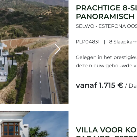
PRACHTIGE 8-S
PANORAMISCH U
GOLDEN MILE
SELWO - ESTEPONA OO
PLP04831
8 Slaapkam
Next
Gelegen in het prestigie
deze nieuw gebouwde vil
leven. Deze residentie be
vanaf 1.715 €
/ D
VILLA VOOR KO