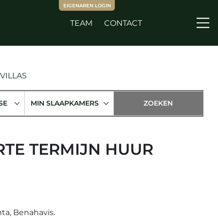
EIGENAREN LOGIN
TEAM
CONTACT
Me
VILLAS
SE
MIN SLAAPKAMERS
RTE TERMIJN HUUR
nta, Benahavis.