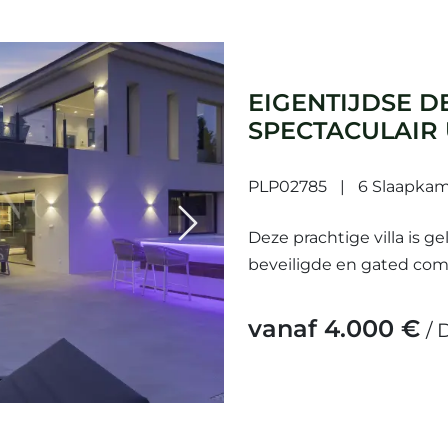
EIGENTIJDSE D
SPECTACULAIR 
DE LA QUINTA
PLP02785
6 Slaapkam
Next
Deze prachtige villa is 
beveiligde en gated com
spectaculair uitzicht over
vanaf 4.000 €
/ 