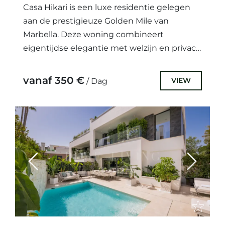
Casa Hikari is een luxe residentie gelegen
aan de prestigieuze Golden Mile van
Marbella. Deze woning combineert
eigentijdse elegantie met welzijn en privacy
en biedt een eersteklas woonervaring in
een...
vanaf 350 €
VIEW
/ Dag
Previous
Next