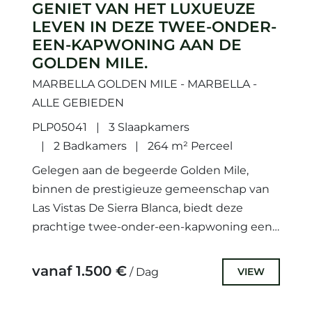
GENIET VAN HET LUXUEUZE
LEVEN IN DEZE TWEE-ONDER-
EEN-KAPWONING AAN DE
GOLDEN MILE.
MARBELLA GOLDEN MILE - MARBELLA -
ALLE GEBIEDEN
PLP05041
3 Slaapkamers
2 Badkamers
264 m² Perceel
Gelegen aan de begeerde Golden Mile,
binnen de prestigieuze gemeenschap van
Las Vistas De Sierra Blanca, biedt deze
prachtige twee-onder-een-kapwoning een
unieke mix van moderne luxe en comfort,
waardoor het...
vanaf 1.500 €
VIEW
/ Dag