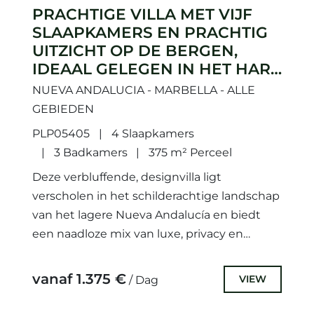
PRACHTIGE VILLA MET VIJF
SLAAPKAMERS EN PRACHTIG
UITZICHT OP DE BERGEN,
IDEAAL GELEGEN IN HET HART
VAN NUEVA ANDALUCÍA
NUEVA ANDALUCIA - MARBELLA - ALLE
GEBIEDEN
PLP05405
4 Slaapkamers
3 Badkamers
375 m² Perceel
Deze verbluffende, designvilla ligt
verscholen in het schilderachtige landschap
van het lagere Nueva Andalucía en biedt
een naadloze mix van luxe, privacy en
natuurlijke schoonheid. De villa strekt zich
uit...
vanaf 1.375 €
VIEW
/ Dag