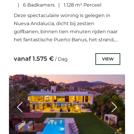
6 Badkamers
1.128 m² Perceel
Deze spectaculaire woning is gelegen in
Nueva Andalucia, dicht bij zestien
golfbanen, binnen tien minuten rijden naar
het fantastische Puerto Banus, het strand,
allerlei voorzieningen en het stadscentrum
van Marbella.Deze...
vanaf 1.575 €
VIEW
/ Dag
Previous
Next