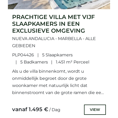
PRACHTIGE VILLA MET VIJF
SLAAPKAMERS IN EEN
EXCLUSIEVE OMGEVING
NUEVA ANDALUCIA - MARBELLA - ALLE
GEBIEDEN
PLP04426
5 Slaapkamers
5 Badkamers
1.451 m² Perceel
Als u de villa binnenkomt, wordt u
onmiddellijk begroet door de grote
woonkamer met natuurlijk licht dat
binnenstroomt van de grote ramen die een
prachtig uitzicht bieden op de tuin...
vanaf 1.495 €
VIEW
/ Dag