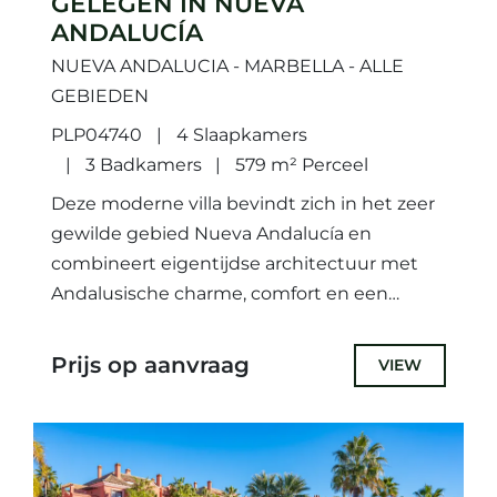
GELEGEN IN NUEVA
ANDALUCÍA
NUEVA ANDALUCIA - MARBELLA - ALLE
GEBIEDEN
PLP04740
4 Slaapkamers
3 Badkamers
579 m² Perceel
Deze moderne villa bevindt zich in het zeer
gewilde gebied Nueva Andalucía en
combineert eigentijdse architectuur met
Andalusische charme, comfort en een
onovertroffen ligging dichtbij golfbanen, het
strand en alle...
Prijs op aanvraag
VIEW