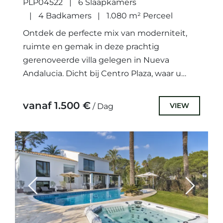
PLP04522
6 Slaapkamers
4 Badkamers
1.080 m² Perceel
Ontdek de perfecte mix van moderniteit,
ruimte en gemak in deze prachtig
gerenoveerde villa gelegen in Nueva
Andalucia. Dicht bij Centro Plaza, waar u
lokale voorzieningen en restaurants vindt,
biedt...
vanaf 1.500 €
VIEW
/ Dag
Previous
Next