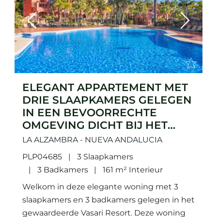
Previous
Next
ELEGANT APPARTEMENT MET
DRIE SLAAPKAMERS GELEGEN
IN EEN BEVOORRECHTE
OMGEVING DICHT BIJ HET
STRAND
LA ALZAMBRA - NUEVA ANDALUCIA
PLP04685
3 Slaapkamers
3 Badkamers
161 m² Interieur
Welkom in deze elegante woning met 3
slaapkamers en 3 badkamers gelegen in het
gewaardeerde Vasari Resort. Deze woning