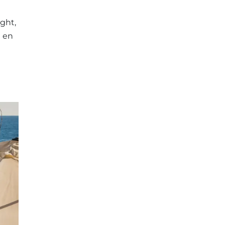
ght,
a en