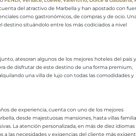
mo
FENDI
,
Versace
,
Loewe
,
Valentino
,
Dolce & Gabbana
,
uenta del atractivo de Marbella y han apostado con fue
denciales como gastronómicos, de compras y de ocio. Un
l destino situándolo entre los más codiciados a nivel
njunto, atesoran algunos de los mejores hoteles del país 
ra de disfrutar de este destino de una forma premium,
lquilando una villa de lujo con todas las comodidades y
 años de experiencia, cuenta con uno de los mejores
bella, desde majestuosas mansiones, hasta villas famili
ivas. La atención personalizada, en más de diez idiomas
a las necesidades y exigencias del cliente más exigent