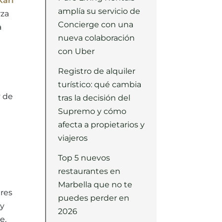
Karl
amplía su servicio de
rza
Concierge con una
a
nueva colaboración
con Uber
Registro de alquiler
turístico: qué cambia
y de
tras la decisión del
Supremo y cómo
afecta a propietarios y
viajeros
Top 5 nuevos
restaurantes en
Marbella que no te
ares
puedes perder en
 y
2026
e,