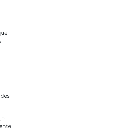
que
l
ades
jo
iente