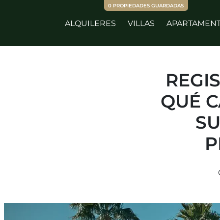
0
PROPIEDADES GUARDADAS
ALQUILERES
VILLAS
APARTAMEN
REGIS
QUÉ C
SU
P