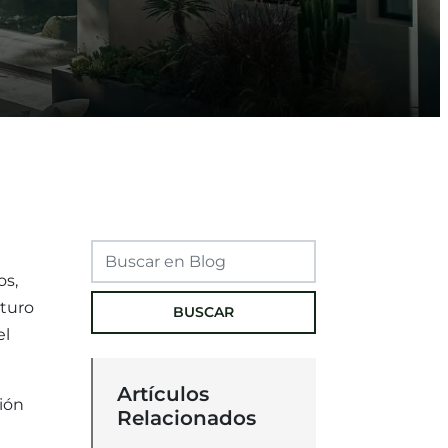
os,
uturo
BUSCAR
el
Artículos
ción
Relacionados